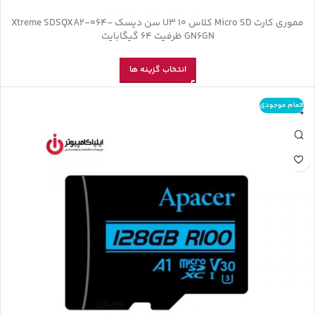
مموری کارت Micro SD کلاس U3 10 سن دیسک Xtreme SDSQXA2-064-
GN6GN ظرفیت 64 گیگابایت
انتخاب گزینه ها
اتمام موجودی