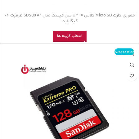
مموری کارت Micro SD کلاس U3 10 سن دیسک مدل SDSQXA2 ظرفیت 64
گیگابایت
انتخاب گزینه ها
اتمام موجودی