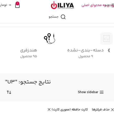
0
منو
رفتن به محتوای اصلی
0
تومان
جستجو
خانه
فروشگاه
نتیجه جستجو برای “U3”
دسته-بندی-نشده
هندزفری
9 محصول
95 محصول
نتایج جستجو: “U3”
Show sidebar
حذف فیلترها
کارت حافظه (مموری کارت)