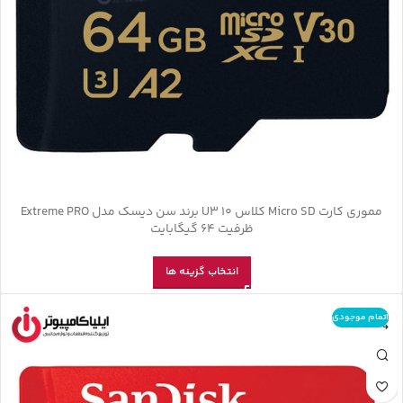
مموری کارت Micro SD کلاس U3 10 برند سن دیسک مدل Extreme PRO
ظرفیت 64 گیگابایت
انتخاب گزینه ها
اتمام موجودی