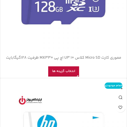
مموری کارت Micro SD کلاس U3 10 اچ پی MX330 ظرفیت 128گیگابایت
انتخاب گزینه ها
اتمام موجودی