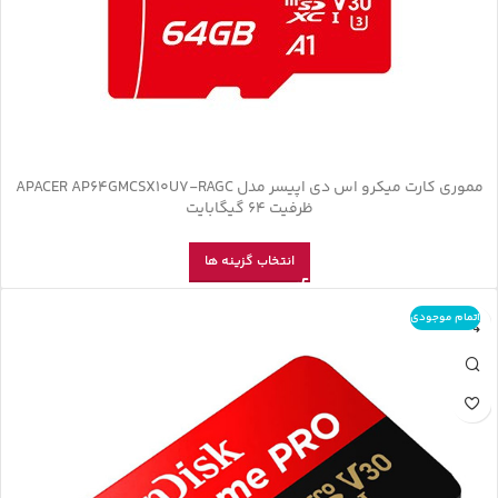
مموری کارت ميکرو اس دی اپیسر مدل APACER AP64GMCSX10U7-RAGC
ظرفیت 64 گیگابایت
انتخاب گزینه ها
اتمام موجودی