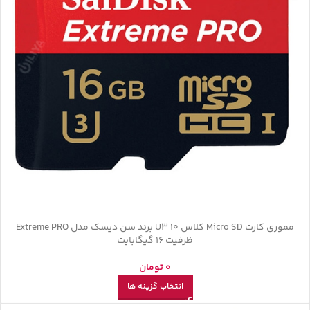
مموری کارت Micro SD کلاس U3 10 برند سن دیسک مدل Extreme PRO
ظرفیت 16 گیگابایت
0
تومان
انتخاب گزینه ها