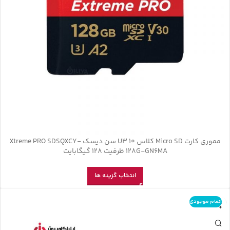
مموری کارت Micro SD کلاس U3 10 سن دیسک Xtreme PRO SDSQXCY-
128G-GN6MA ظرفیت 128 گیگابایت
انتخاب گزینه ها
اتمام موجودی