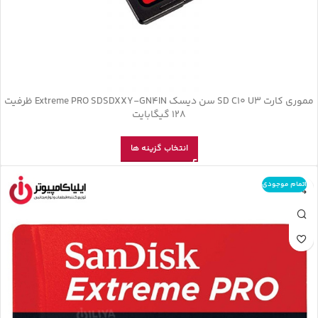
مموری کارت SD C10 U3 سن دیسک Extreme PRO SDSDXXY-GN4IN ظرفیت
128 گیگابایت
انتخاب گزینه ها
اتمام موجودی