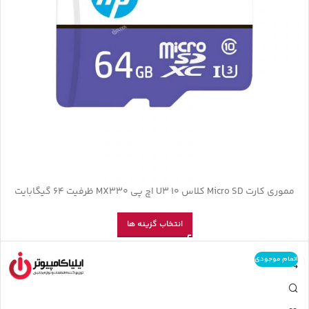
مموری کارت Micro SD کلاس U3 10 اچ پی MX330 ظرفیت 64 گیگابایت
انتخاب گزینه ها
اتمام موجودی