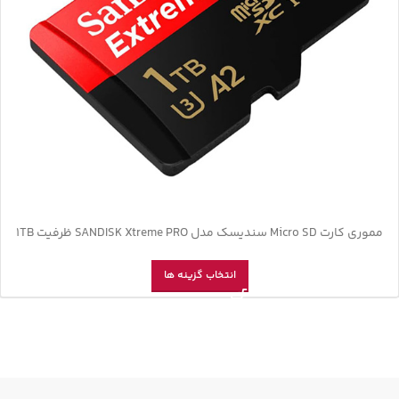
مموری کارت Micro SD سندیسک مدل SANDISK Xtreme PRO ظرفیت 1TB
انتخاب گزینه ها