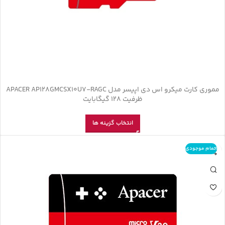
مموری کارت ميکرو اس دی اپیسر مدل APACER AP128GMCSX10U7-RAGC
ظرفیت 128 گیگابایت
انتخاب گزینه ها
اتمام موجودی