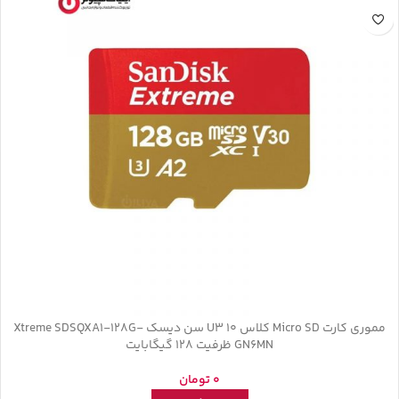
مموری کارت Micro SD کلاس U3 10 سن دیسک Xtreme SDSQXA1-128G-
GN6MN ظرفیت 128 گیگابایت
0
تومان