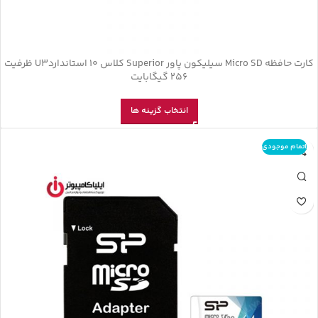
کارت حافظه‌ Micro SD سیلیکون پاور Superior کلاس 10 استانداردU3 ظرفیت
256 گیگابایت
انتخاب گزینه ها
اتمام موجودی