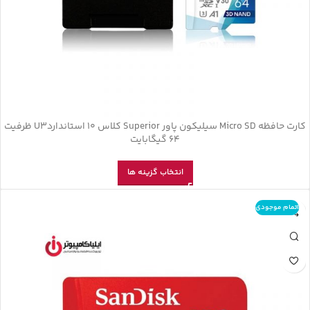
کارت حافظه‌ Micro SD سیلیکون پاور Superior کلاس 10 استانداردU3 ظرفیت
64 گیگابایت
انتخاب گزینه ها
اتمام موجودی