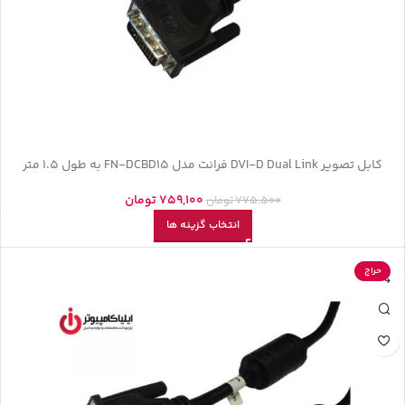
کابل تصویر DVI-D Dual Link فرانت مدل FN-DCBD15 به طول 1.5 متر
759,100
تومان
775,500
تومان
انتخاب گزینه ها
حراج