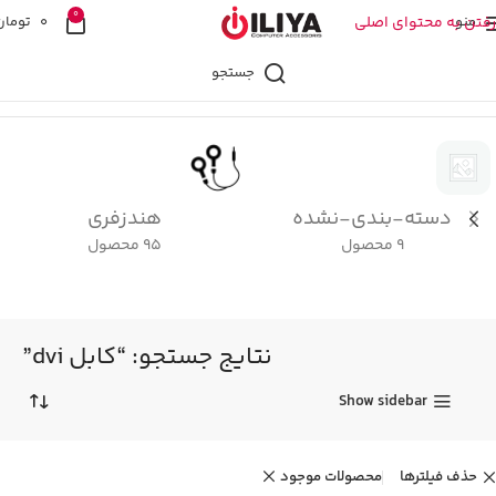
0
منو
رفتن به محتوای اصلی
0
تومان
جستجو
خانه
فروشگاه
نتیجه جستجو برای “کابل dvi”
دسته-بندی-نشده
هندزفری
9 محصول
95 محصول
نتایج جستجو: “کابل dvi”
Show sidebar
حذف فیلترها
محصولات موجود