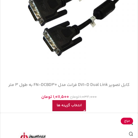
کابل تصویر DVI-D Dual Link فرانت مدل FN-DCBD30 به طول 3 متر
1,011,500
تومان
1,034,000
تومان
انتخاب گزینه ها
حراج