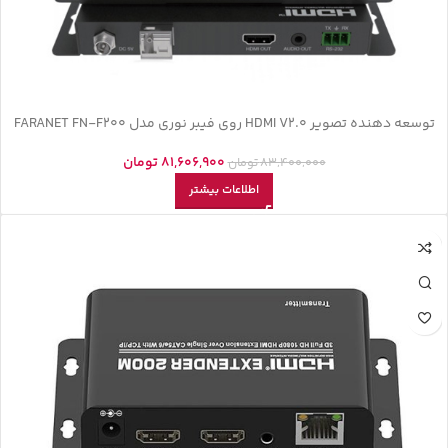
توسعه دهنده تصویر HDMI V2.0 روی فیبر نوری مدل FARANET FN-F200
81,606,900
تومان
83,400,000
تومان
اطلاعات بیشتر