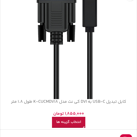
کابل تبدیل USB-C به DVI کی نت مدل K-CUCMDV18 طول 1.8 متر
1,855,000
تومان
انتخاب گزینه ها