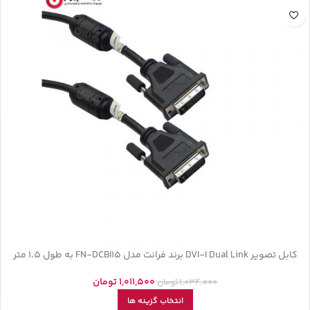
کابل تصویر DVI-I Dual Link برند فرانت مدل FN-DCBI15 به طول 1.5 متر
1,011,500
تومان
1,034,000
تومان
انتخاب گزینه ها