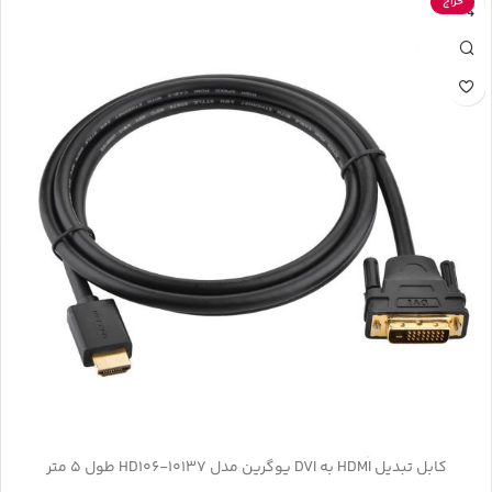
حراج
کابل تبدیل HDMI به DVI یوگرین مدل HD106-10137 طول 5 متر