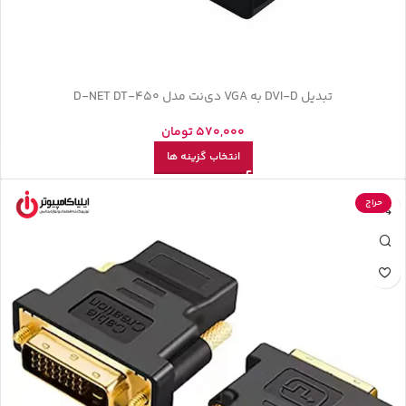
تبدیل DVI-D به VGA دی‌نت مدل D-NET DT-450
570,000
تومان
انتخاب گزینه ها
حراج