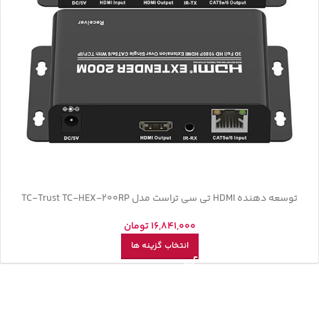
توسعه دهنده HDMI تی سی تراست مدل TC-Trust TC-HEX-200RP
16,841,000
تومان
انتخاب گزینه ها