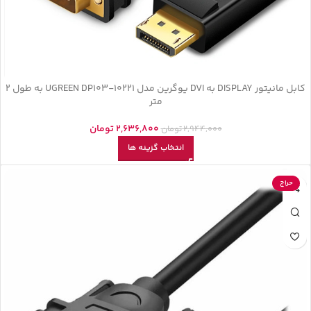
کابل مانیتور DISPLAY به DVI یوگرین مدل UGREEN DP103-10221 به طول 2
متر
2,636,800
تومان
2,944,000
تومان
انتخاب گزینه ها
حراج