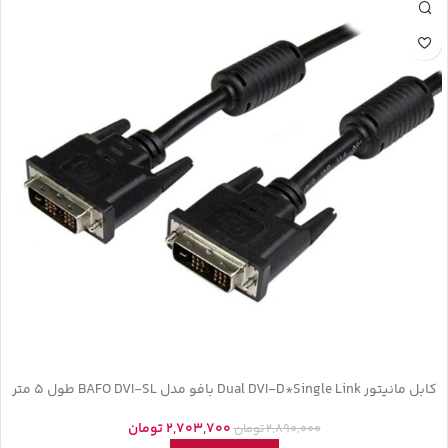
کابل مانیتور Dual DVI-D*Single Link بافو مدل BAFO DVI-SL طول 5 متر
2,703,700
تومان
2,890,000
تومان