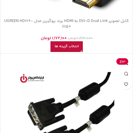
کابل تصویر DVI-D Dual Link به HDMI برند یوگرین مدل UGREEN HD106-
11150
1,172,100
تومان
1,322,000
تومان
انتخاب گزینه ها
حراج