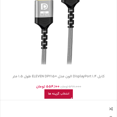
کابل DisplayPort 1.4 الون مدل ELEVEN DPY150 طول 1.5 متر
554,100
تومان
598,000
تومان
انتخاب گزینه ها