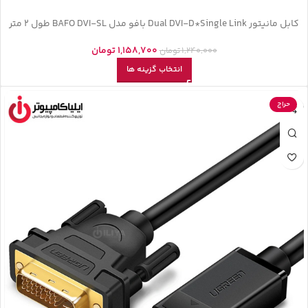
کابل مانیتور Dual DVI-D*Single Link بافو مدل BAFO DVI-SL طول 2 متر
1,158,700
تومان
1,240,000
تومان
انتخاب گزینه ها
حراج