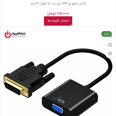
کابل تصویر DVI دی نت به طول 3 متر
615,000
تومان
انتخاب گزینه ها
جدید