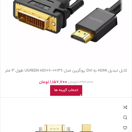
کابل تبدیل HDMI به DVI یوگرین مدل UGREEN HD106-10136 طول 3 متر
1,157,700
تومان
1,293,000
تومان
انتخاب گزینه ها