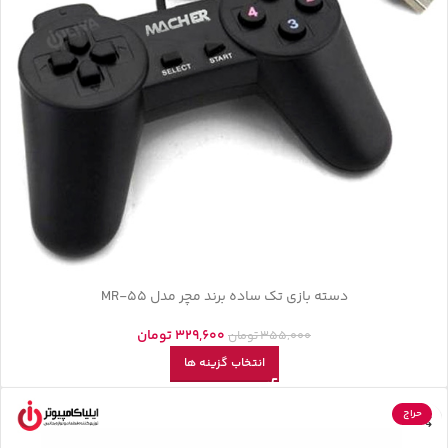
دسته بازی تک ساده برند مچر مدل MR-55
329,600
تومان
355,000
تومان
انتخاب گزینه ها
حراج