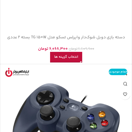
دسته بازی دوبل شوک‌دار وایرلس تسکو مدل TG 150W بسته 2 عددی
6,068,300
تومان
6,609,900
تومان
انتخاب گزینه ها
اتمام موجودی