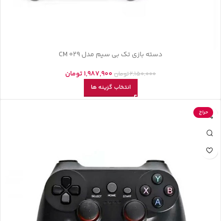
دسته بازی تک بی سیم مدل CM 029
1,987,900
تومان
2,150,000
تومان
انتخاب گزینه ها
حراج