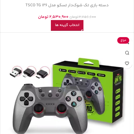
دسته بازی تک شوک‌دار تسکو مدل TSCO TG 126
2,530,900
تومان
2,756,600
تومان
انتخاب گزینه ها
حراج