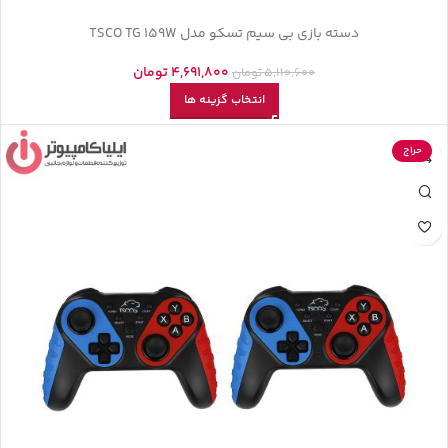
دسته بازی بی سیم تسکو مدل TSCO TG 159W
4,691,800
تومان
5,110,600
تومان
انتخاب گزینه ها
حراج