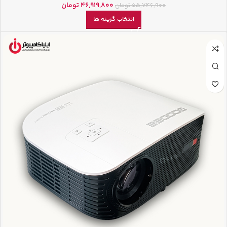
46,919,800
تومان
55,746,900
تومان
انتخاب گزینه ها