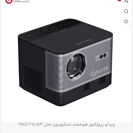
ویدئو پروژکتور هوشمند تسکوویژن مدل TSCO TVI 153