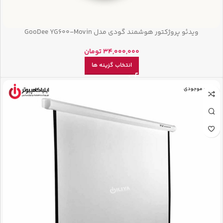
ویدئو پروژکتور هوشمند گودی مدل GooDee YG600‑Movin
34,000,000
تومان
انتخاب گزینه ها
اتمام موجودی