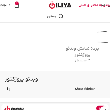
0
منو
رفتن به محتوای اصلی
0
تومان
جستجو
خانه
ویدئو پروژکتور
پرده نمایش ویدئو
پروژکتور
3 محصول
ویدئو پروژکتور
Show sidebar
حراج