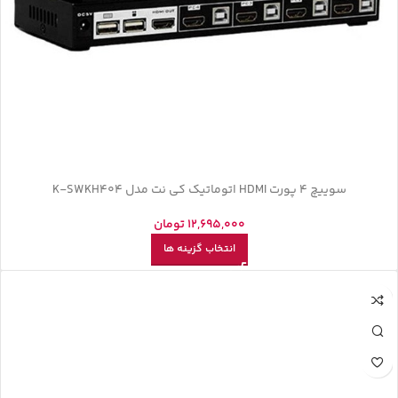
سوییچ 4 پورت HDMI اتوماتیک کی نت مدل K-SWKH404
12,695,000
تومان
انتخاب گزینه ها