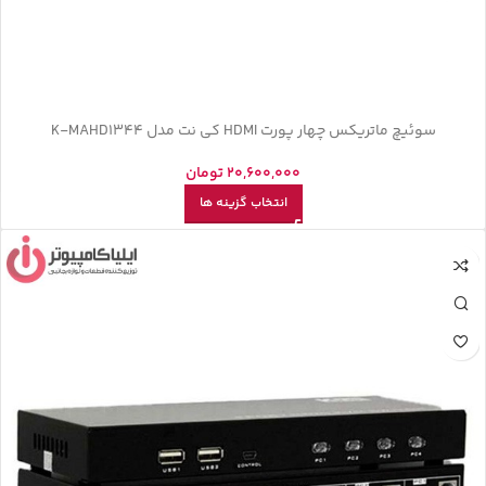
سوئیچ ماتریکس چهار پورت HDMI کی نت مدل K-MAHD1344
20,600,000
تومان
انتخاب گزینه ها