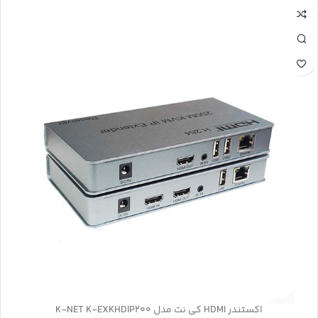
اکستندر HDMI کی نت مدل K-NET K-EXKHDIP200