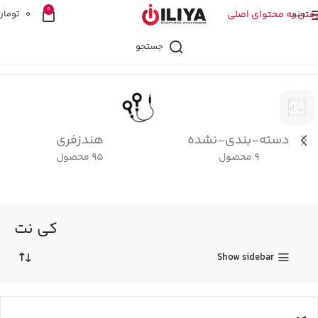
0
منو
رفتن به محتوای اصلی
0
تومان
جستجو
خانه
کی نت
برگه 2
دسته-بندی-نشده
هندزفری
9 محصول
95 محصول
کی نت
Show sidebar