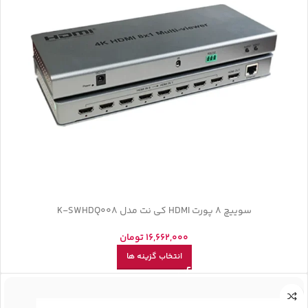
سوییچ 8 پورت HDMI کی نت مدل K-SWHDQ008
16,662,000
تومان
انتخاب گزینه ها