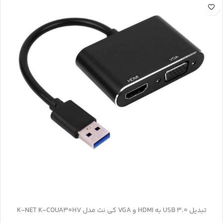
تبدیل USB 3.0 به HDMI و VGA کی نت مدل K-NET K-COUA30HV