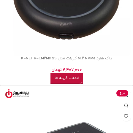
داک هارد M.2 NVMe کی‌نت مدل K-NET K-CM2M115S
4,407,000
تومان
انتخاب گزینه ها
حراج