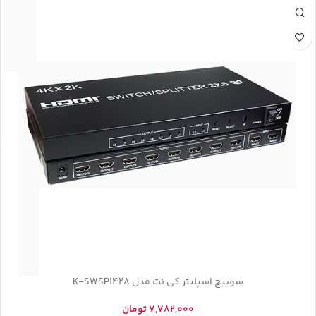
سوییچ اسپلیتر کی نت مدل K-SWSP1428
7,782,000
تومان