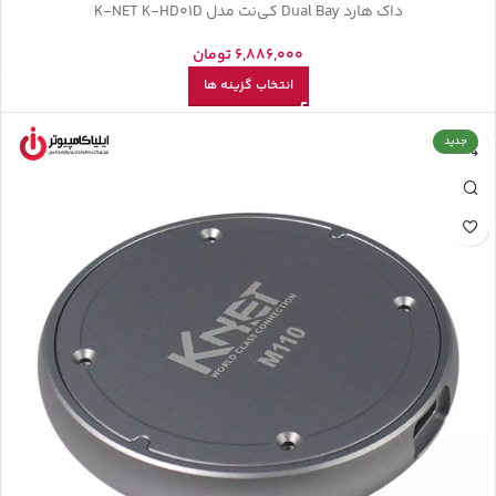
داک هارد Dual Bay کی‌نت مدل K-NET K-HD01D
6,886,000
تومان
انتخاب گزینه ها
جدید