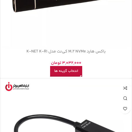
باکس هارد M.2 NVMe کی‌نت مدل K-NET K-R1
3,032,000
تومان
انتخاب گزینه ها