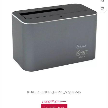
داک هارد کی‌نت مدل K-NET K-HD01S
3,710,000
تومان