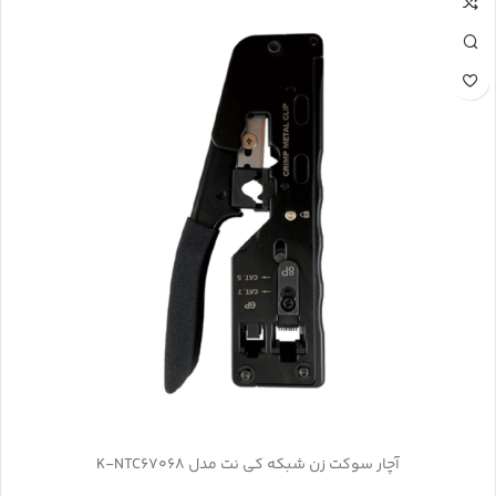
آچار سوکت زن شبکه کی نت مدل K-NTC67068