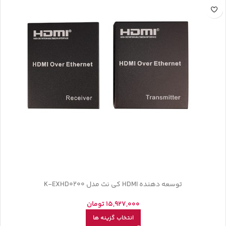
توسعه دهنده HDMI کی نت مدل K-EXHD0200
15,927,000
تومان
انتخاب گزینه ها