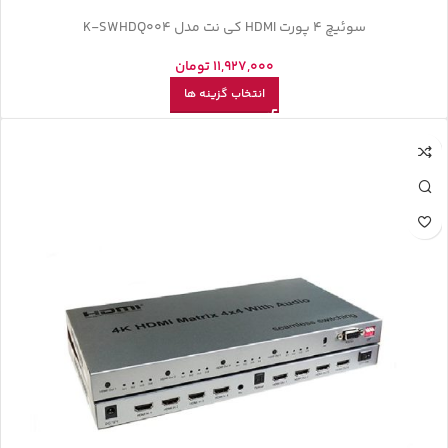
سوئیچ 4 پورت HDMI کی نت مدل K-SWHDQ004
11,927,000
تومان
انتخاب گزینه ها