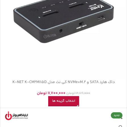
داک هارد SATA و NVMe+M.2 کی نت مدل K-NET K-CM2M115D
11,700,000
تومان
12,119,000
تومان
انتخاب گزینه ها
جدید