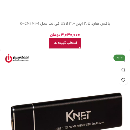
باکس هارد 2٫5 اینچ USB 3.0 کی نت مدل K-CM2M101
3,030,000
تومان
انتخاب گزینه ها
جدید