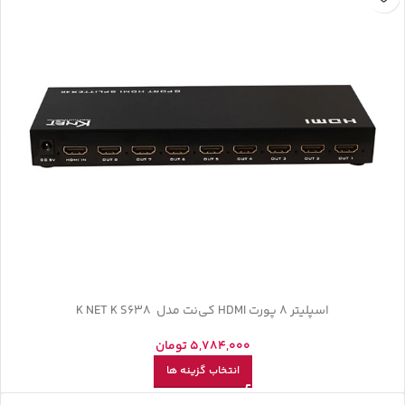
اسپلیتر 8 پورت HDMI کی‌نت مدل K NET K S638
5,784,000
تومان
انتخاب گزینه ها