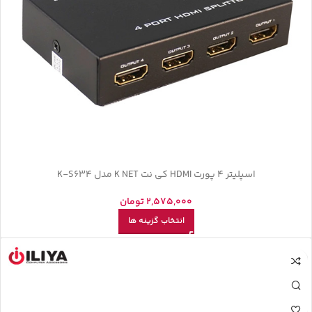
اسپلیتر 4 پورت HDMI کی نت K NET مدل K-S634
2,575,000
تومان
انتخاب گزینه ها