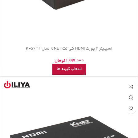
اسپلیتر 2 پورت HDMI کی نت K NET مدل K-S632
1,997,000
تومان
انتخاب گزینه ها