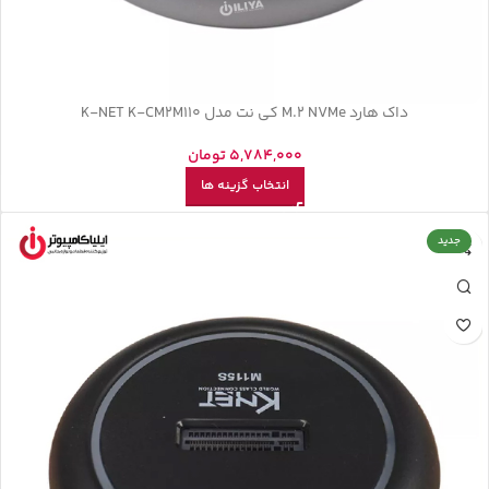
داک هارد M.2 NVMe کی نت مدل K-NET K-CM2M110
5,784,000
تومان
انتخاب گزینه ها
جدید