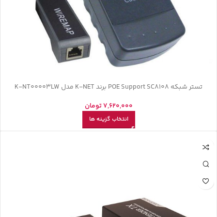
تستر شبکه POE Support SC8108 برند K-NET مدل K-NT00003LW
7,620,000
تومان
انتخاب گزینه ها